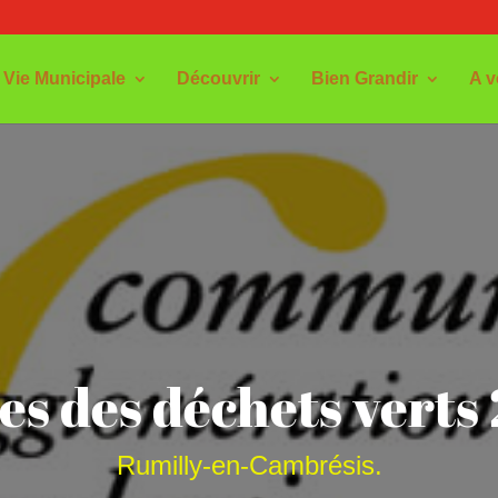
Vie Municipale
Découvrir
Bien Grandir
A v
s des déchets verts
Rumilly-en-Cambrésis.