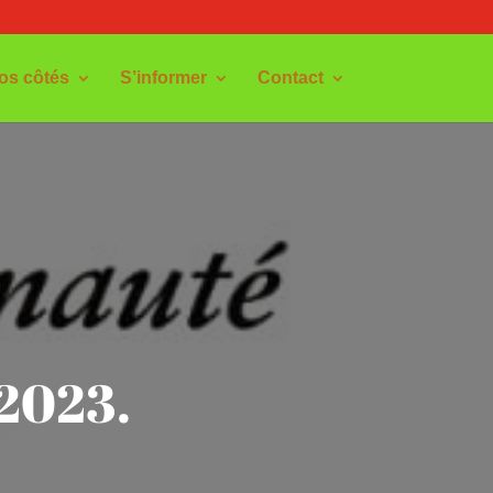
os côtés
S’informer
Contact
 2023.