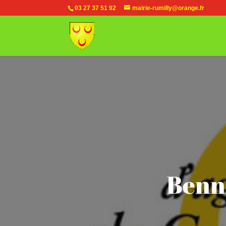
03 27 37 51 92
mairie-rumilly@orange.fr
Benne